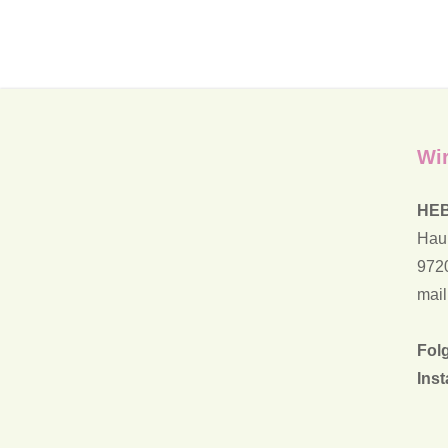
Wir
HE
Hau
972
mai
Fol
Ins