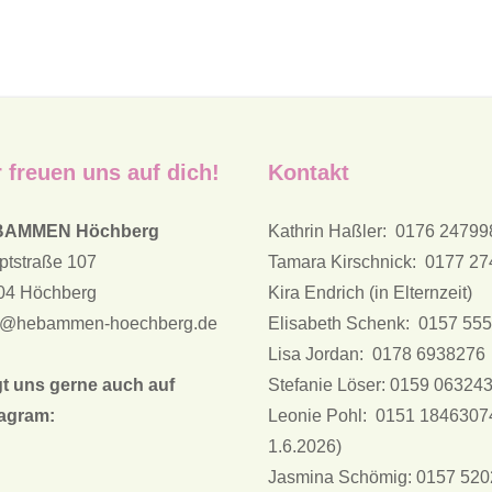
 freuen uns auf dich!
Kontakt
BAMMEN Höchberg
Kathrin Haßler: 0176 2479
ptstraße 107
Tamara Kirschnick: 0177 2
04 Höchberg
Kira Endrich (in Elternzeit)
l@hebammen-hoechberg.de
Elisabeth Schenk: 0157 55
Lisa Jordan: 0178 6938276
gt uns gerne auch auf
Stefanie Löser: 0159 06324
tagram:
Leonie Pohl: 0151 1846307
1.6.2026)
Jasmina Schömig: 0157 52