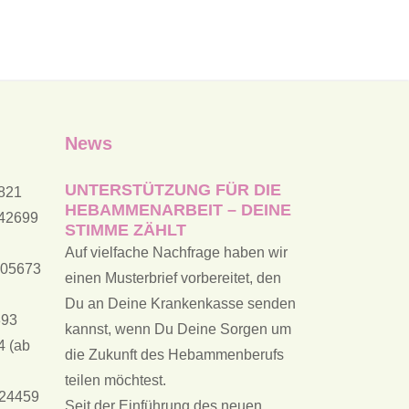
News
UNTERSTÜTZUNG FÜR DIE
9821
HEBAMMENARBEIT – DEINE
742699
STIMME ZÄHLT
Auf vielfache Nachfrage haben wir
505673
einen Musterbrief vorbereitet, den
Du an Deine Krankenkasse senden
393
kannst, wenn Du Deine Sorgen um
4 (ab
die Zukunft des Hebammenberufs
teilen möchtest.
024459
Seit der Einführung des neuen