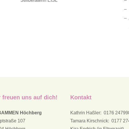
Stillberaterin EISL
 freuen uns auf dich!
Kontakt
BAMMEN Höchberg
Kathrin Haßler: 0176 2479
ptstraße 107
Tamara Kirschnick: 0177 2
04 Höchberg
Kira Endrich (in Elternzeit)